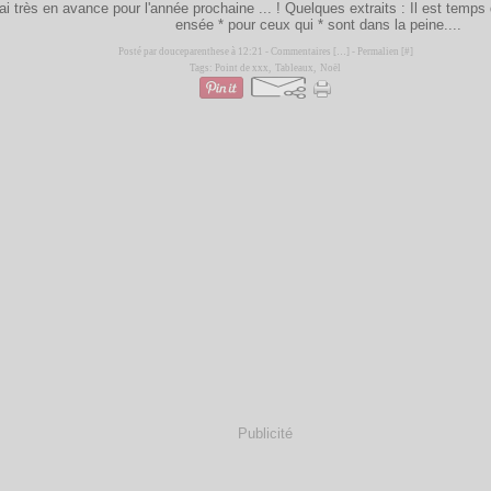
ai très en avance pour l'année prochaine ... ! Quelques extraits : Il est temps
ensée * pour ceux qui * sont dans la peine....
Posté par douceparenthese à 12:21 -
Commentaires [
…
]
- Permalien [
#
]
Tags:
Point de xxx
,
Tableaux
,
Noël
Publicité