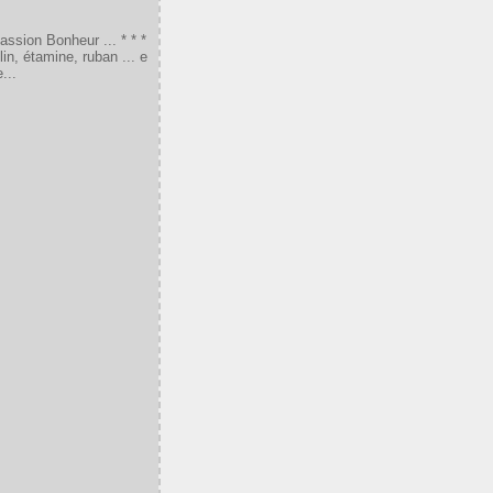
assion Bonheur ... * * *
in, étamine, ruban ... e
...