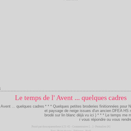
4
Le temps de l' Avent ... quelques cadres
* * * Quelques petites broderies finitionnées pour N
et paysage de neige issues d'un ancien DFEA HS 
brodé sur lin blanc déjà vu ici ) * * * Le temps me
r vous répondre ou vous rendre
Posté par douceparenthese à 21:42 -
Commentaires [
…
]
- Permalien [
#
]