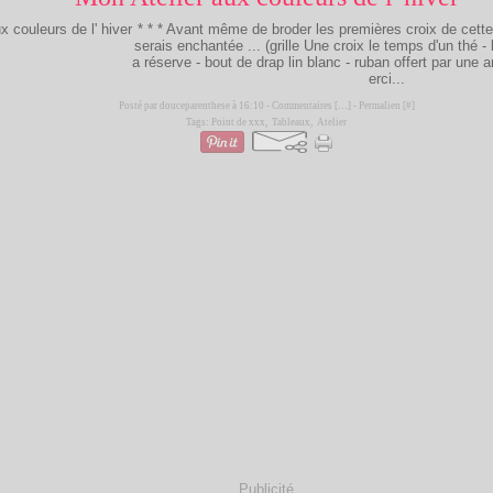
* * * Avant même de broder les premières croix de cette g
serais enchantée ... (grille Une croix le temps d'un thé - li
a réserve - bout de drap lin blanc - ruban offert par un
erci...
Posté par douceparenthese à 16:10 -
Commentaires [
…
]
- Permalien [
#
]
Tags:
Point de xxx
,
Tableaux
,
Atelier
Publicité