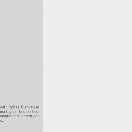
oël : (grilles Bienvenue
montagne - bouton Noël
 manque cruellement pou
...