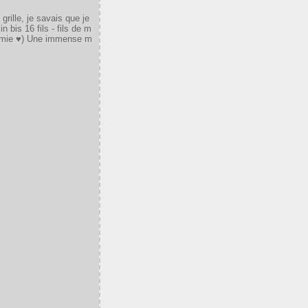
rille, je savais que je
n bis 16 fils - fils de m
e amie ♥) Une immense m