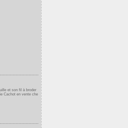
ille et son fil à broder
ginie Cachot en vente che