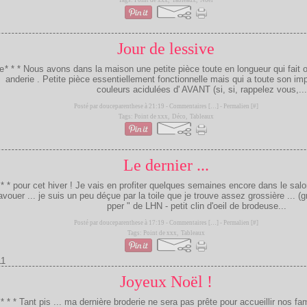
Tags:
Point de xxx
,
Tableaux
,
Noël
Jour de lessive
* * * Nous avons dans la maison une petite pièce toute en longueur qui fait of
anderie . Petite pièce essentiellement fonctionnelle mais qui a toute son im
couleurs acidulées d' AVANT (si, si, rappelez vous,...
Posté par douceparenthese à 21:19 -
Commentaires [
…
]
- Permalien [
#
]
Tags:
Point de xxx
,
Déco
,
Tableaux
Le dernier ...
 * * pour cet hiver ! Je vais en profiter quelques semaines encore dans le sal
'avouer ... je suis un peu déçue par la toile que je trouve assez grossière ... (g
pper " de LHN - petit clin d'oeil de brodeuse...
Posté par douceparenthese à 17:19 -
Commentaires [
…
]
- Permalien [
#
]
Tags:
Point de xxx
,
Tableaux
11
Joyeux Noël !
* * * Tant pis ... ma dernière broderie ne sera pas prête pour accueillir nos fam