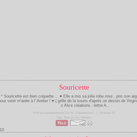
Souricette
* * Souricette est bien coquette ... ♥ Elle a mis sa jolie robe rose , pris son aigu
 pour venir m'aider à l' Atelier ! ♥ ( grille de la souris d'après un dessin de Vir
z Alice créations - lettre A...
Posté par douceparenthese à 10:36 -
Commentaires [
…
]
- Permalien [
#
]
Tags:
Point de xxx
,
Tableaux
10