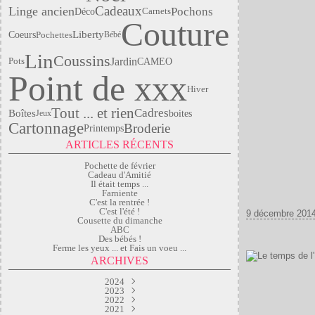
Linge ancien
Cadeaux
Pochons
Déco
Carnets
Couture
Liberty
Coeurs
Pochettes
Bébé
Lin
Coussins
Jardin
CAMEO
Pots
Point de xxx
Hiver
Tout ... et rien
Cadres
Boîtes
boites
Jeux
Cartonnage
Broderie
Printemps
ARTICLES RÉCENTS
Pochette de février
Cadeau d'Amitié
Il était temps ...
Farniente
C'est la rentrée !
C'est l'été !
9 décembre 201
Cousette du dimanche
ABC
Des bébés !
Ferme les yeux ... et Fais un voeu ...
ARCHIVES
2024
2023
Mars
(2)
Septembre
2022
Janvier
(1)
(2)
2021
Juillet
Avril
(1)
(2)