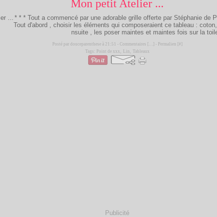
Mon petit Atelier ...
* * * Tout a commencé par une adorable grille offerte par Stéphanie de P
Tout d'abord , choisir les éléments qui composeraient ce tableau : coton,l
nsuite , les poser maintes et maintes fois sur la toile
Posté par douceparenthese à 21:51 -
Commentaires [
…
]
- Permalien [
#
]
Tags:
Point de xxx
,
Lin
,
Tableaux
Publicité