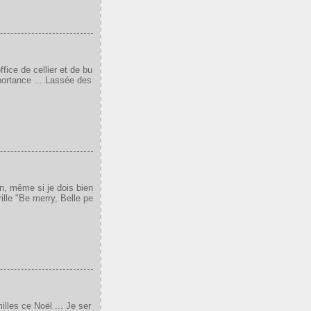
fice de cellier et de bu
portance ... Lassée des
on, même si je dois bien
rille "Be merry, Belle pe
illes ce Noël ... Je ser