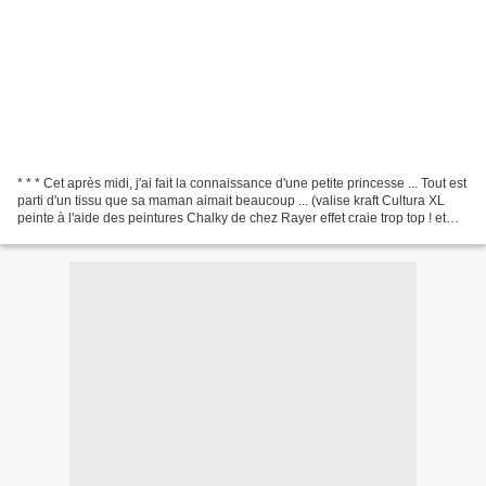
* * * Cet après midi, j'ai fait la connaissance d'une petite princesse ... Tout est
parti d'un tissu que sa maman aimait beaucoup ... (valise kraft Cultura XL
peinte à l'aide des peintures Chalky de chez Rayer effet craie trop top ! et
customisée à l'aide...