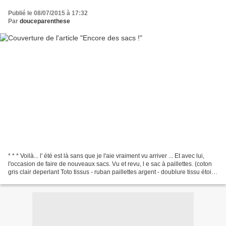
Publié le 08/07/2015 à 17:32
Par
douceparenthese
* * * Voilà... l' été est là sans que je l'aie vraiment vu arriver ... Et avec lui,
l'occasion de faire de nouveaux sacs. Vu et revu, l e sac à paillettes. (coton
gris clair deperlant Toto tissus - ruban paillettes argent - doublure tissu étoilé
Mondial...