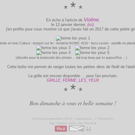
*
*
*
Violine
En écho à l'article de
,
le 12 janvier dernier,
(ici)
j'en profite pour vous montrer ce que j'avais fait en 2017 de cette petite gri
(boite en bois Cultura - tampon sur lin - broderie fil DMC 4210 - tissu Lecien - pastille en plasti
(désolée pour la luminosité des photos ... fait trop beau par ici aujourd'hui ... )
Cette boîte me permet de ranger toutes les petites déos de Noêl de l'ateli
La grille est encore disponible ... pour l'an prochain.
GRILLE_FERME_LES_YEUX
*
*
*
Bon dimanche à vous et belle semaine !
Posté par douceparenthese à 16:16 -
Commentaires [
…
]
- Permalien [
#
]
Tags:
Tampons
,
boites
,
Free
,
Nouvel an