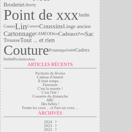
Broderie
Liberty
Point de xxx
Jardin
Lin
Coussins
Linge ancien
Coeurs
Carnets
Cartonnage
Sac
Cadeaux
CAMEO
Déco
Pots
Tout ... et rien
Trousse
Couture
Cadres
Printemps
Amitié
boites
Pochettes
Jeux
ARTICLES RÉCENTS
Pochette de février
Cadeau d'Amitié
Il était temps ...
Farniente
C'est la rentrée !
C'est l'été !
Cousette du dimanche
ABC
Des bébés !
Ferme les yeux ... et Fais un voeu ...
ARCHIVES
2024
2023
Mars
(2)
Septembre
2022
Janvier
(1)
(2)