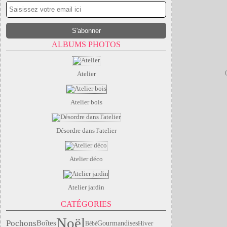
ALBUMS PHOTOS
Atelier
Atelier bois
Désordre dans l'atelier
Atelier déco
Atelier jardin
CATÉGORIES
Noël
Pochons
Boîtes
Gourmandises
Hiver
Bébé