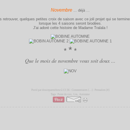
Novembre
... déjà ...
 retrouver, quelques petites croix de saison avec ce joli projet qui se termin
lorsque les 4 saisons seront brodées.
J'ai adoré cette histoire de Madame Tralala !
*
*
*
Que le mois de novembre vous soit doux ...
Posté par douceparenthese à 13:36 -
Commentaires [
…
]
- Permalien [
#
]
Tags:
Point de xxx
,
Lin
,
Automne