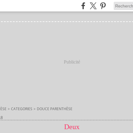
Publicité
ÈSE
>
CATEGORIES
>
DOUCE PARENTHÈSE
18
Deux