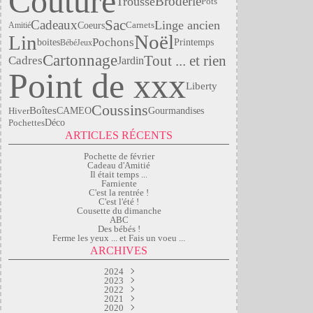
Couture
Trousse
Broderie
Pots
Sac
Cadeaux
Linge ancien
Coeurs
Amitié
Carnets
Noël
Lin
Pochons
boites
Printemps
Bébé
Jeux
Cartonnage
Tout ... et rien
Cadres
Jardin
Point de xxx
Liberty
Coussins
Boîtes
Hiver
CAMEO
Gourmandises
Pochettes
Déco
ARTICLES RÉCENTS
Pochette de février
Cadeau d'Amitié
Il était temps ...
Farniente
C'est la rentrée !
C'est l'été !
Cousette du dimanche
ABC
Des bébés !
Ferme les yeux ... et Fais un voeu ...
ARCHIVES
2024
2023
Mars
(2)
Septembre
2022
Janvier
(1)
(2)
2021
Juillet
Avril
(1)
(2)
2020
Février
Juin
Mai
(1)
(1)
(1)