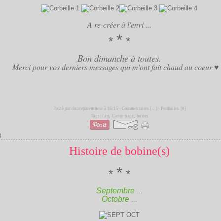
A re-créer à l'envi ...
*
*
*
Bon dimanche à toutes.
Merci pour vos derniers messages qui m'ont fait chaud au coeur ♥ .
Posté par douceparenthese à 16:15 -
Commentaires [
…
]
- Permalien [
#
]
Tags:
Lin
,
Cartonnage
,
boites
8
Histoire de bobine(s)
*
*
*
Septembre
..
.
Octobre
...