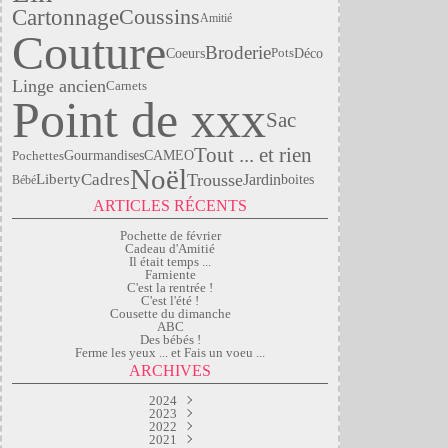
Cartonnage
Coussins
Amitié
Couture
Broderie
Coeurs
Déco
Pots
Linge ancien
Carnets
Point de xxx
Sac
Tout ... et rien
Pochettes
Gourmandises
CAMEO
Noël
Cadres
Trousse
Liberty
Jardin
boites
Bébé
ARTICLES RÉCENTS
Pochette de février
Cadeau d'Amitié
Il était temps ...
Farniente
C'est la rentrée !
C'est l'été !
Cousette du dimanche
ABC
Des bébés !
Ferme les yeux ... et Fais un voeu ...
ARCHIVES
2024
2023
Mars
(2)
Septembre
2022
Janvier
(1)
(2)
2021
Juillet
Avril
(1)
(2)