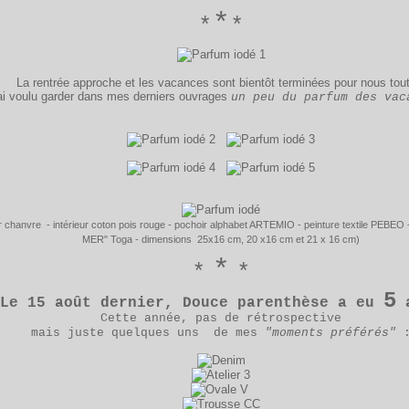
*
*
*
La rentrée approche et les vacances sont bientôt terminées pour nous tou
 ai voulu garder dans mes derniers ouvrages
un peu du parfum des vac
r chanvre - intérieur coton pois rouge - pochoir alphabet ARTEMIO - peinture textile PEBE
MER" Toga - dimensions 25x16 cm, 20 x16 cm et 21 x 16 cm)
*
*
*
5
Le 15 août dernier, Douce parenthèse a eu
a
Cette année, pas de rétrospective
mais juste quelques uns de mes
"moments préférés"