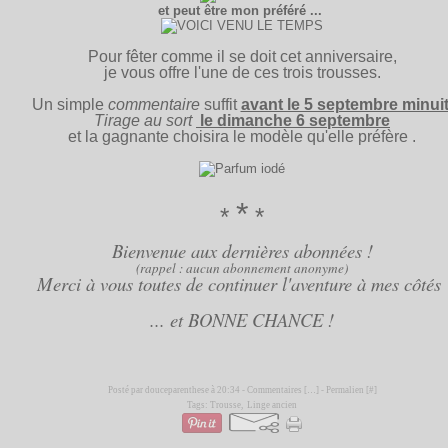
et peut être mon préféré ...
Pour fêter comme il se doit cet anniversaire,
je vous offre l'une de ces trois trousses.
Un simple
commentaire
suffit
avant le 5 septembre minuit
Tirage au sort
le dimanche 6 septembre
et la gagnante choisira le modèle qu'elle préfère .
*
*
*
Bienvenue aux dernières abonnées !
(rappel : aucun abonnement anonyme)
Merci à vous toutes de continuer l'aventure à mes côtés
... et BONNE CHANCE !
Posté par douceparenthese à 20:34 -
Commentaires [
…
]
- Permalien [
#
]
Tags:
Trousse
,
Linge ancien