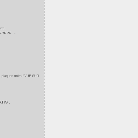
tes.
ances .
O - plaques métal "VUE SUR
ns.
: