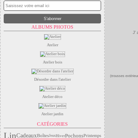
ALBUMS PHOTOS
J'
Atelier
Atelier bois
(trousses extérieu
Désordre dans l'atelier
Atelier déco
Atelier jardin
CATÉGORIES
Lin
Cadeaux
Pochons
Boîtes
Hiver
Printemps
Jeux