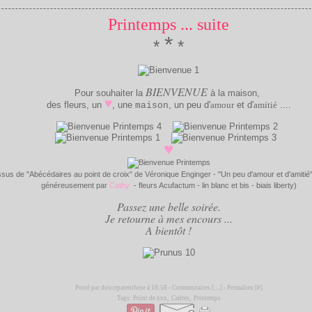
Printemps ... suite
*
*
*
BIENVENUE
Pour souhaiter la
à la maison,
♥
des
fleurs
, un
, une
, un peu d'
amour
et d'
amitié
....
maison
♥
sus de "Abécédaires au point de croix" de Véronique Enginger - "Un peu d'amour et d'amitié" : p
généreusement par
Cathy
- fleurs Acufactum - lin blanc et bis - biais liberty)
Passez une belle soirée.
Je retourne à mes encours ...
A bientôt !
Posté par douceparenthese à 18:58 -
Commentaires [
…
]
- Permalien [
#
]
Tags:
Point de xxx
,
Cadres
,
Printemps