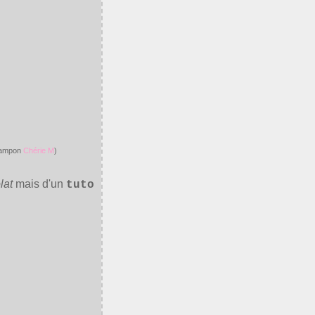
 tampon
Chérie M
)
lat
mais d'un
tuto