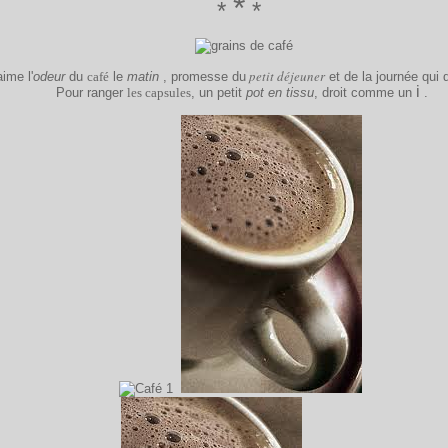
*
*
*
petit déjeuner
aime l'
odeur
du
café
le
matin
, promesse du
et de la journée qui d
i
Pour ranger
les capsules
, un petit
pot en tissu
, droit comme un
.