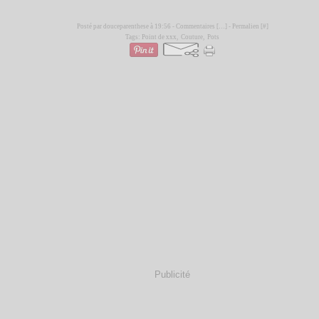
Posté par douceparenthese à 19:56 -
Commentaires [
…
]
- Permalien [
#
]
Tags:
Point de xxx
,
Couture
,
Pots
Publicité