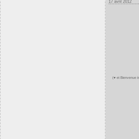
17 avril 2012
(♥ et Bienvenue is