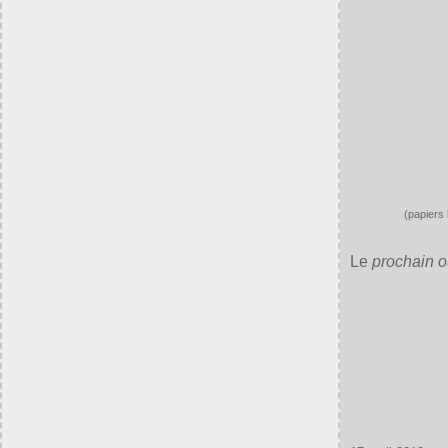
(papiers 
Le
prochain 