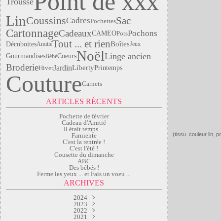
Point de xxx
Trousse
Lin
Coussins
Sac
Cadres
Pochettes
Cartonnage
Cadeaux
Pochons
CAMEO
Pots
Tout ... et rien
Boîtes
Déco
boites
Amitié
Jeux
Noël
Linge ancien
Gourmandises
Coeurs
Bébé
Broderie
Jardin
Liberty
Hiver
Printemps
Couture
Carnets
ARTICLES RÉCENTS
Pochette de février
Cadeau d'Amitié
Il était temps ...
(tissu couleur lin, 
Farniente
C'est la rentrée !
C'est l'été !
Cousette du dimanche
ABC
Des bébés !
Ferme les yeux ... et Fais un voeu ...
ARCHIVES
2024
2023
Mars
(2)
Septembre
2022
Janvier
(1)
(2)
2021
Juillet
Avril
(1)
(2)