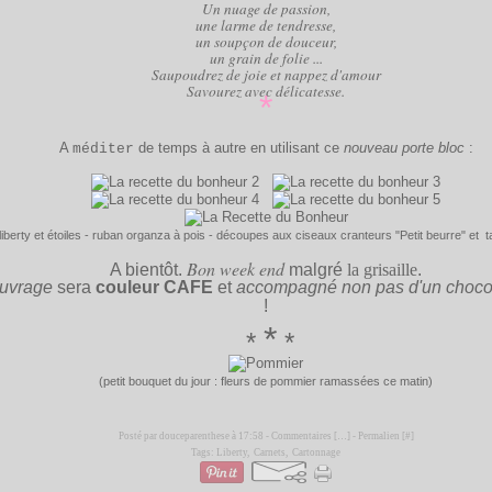
Un nuage de passion,
une larme de tendresse,
un soupçon de douceur,
un grain de folie ...
Saupoudrez de joie et nappez d'amour
Savourez avec délicatesse.
*
A
de temps à autre en utilisant ce
nouveau porte bloc
:
méditer
liberty et étoiles - ruban organza à pois - découpes aux ciseaux cranteurs "Petit beurre" et
Bon week end
A bientôt.
malgré
la grisaille
.
ouvrage
sera
couleur CAFE
et
accompagné non pas d'un choco
!
*
*
*
(petit bouquet du jour : fleurs de pommier ramassées ce matin)
Posté par douceparenthese à 17:58 -
Commentaires [
…
]
- Permalien [
#
]
Tags:
Liberty
,
Carnets
,
Cartonnage