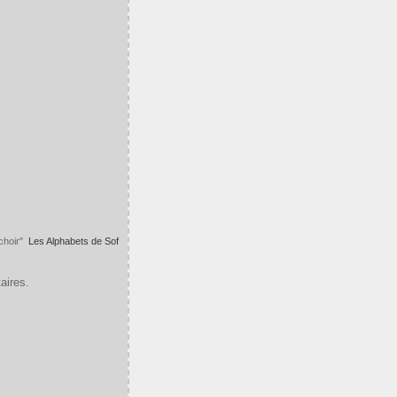
ochoir"
L
es Alphabets de Sof
aires.