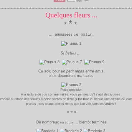
Quelques fleurs ...
*
*
*
... ramassées
.
ce matin
Si belles ...
Ce soir, pour
un petit repas entre amis
,
elles décoreront ma table
.
Petite précision
A la lecture de vos commentaires, vous pensez qu'il s'agit de pivoines .
core au stade des feuilles à peine sorties de terre (il fait froid ici depuis une dizaine de jours
prunus , ces beaux arbres roses que l'on voit dans les jardins !
* * *
De nombreux
en cours
... bientôt terminés