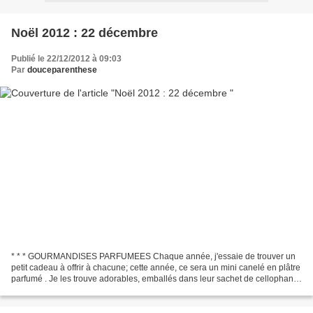
Noël 2012 : 22 décembre
Publié le 22/12/2012 à 09:03
Par
douceparenthese
* * * GOURMANDISES PARFUMEES Chaque année, j'essaie de trouver un
petit cadeau à offrir à chacune; cette année, ce sera un mini canelé en plâtre
parfumé . Je les trouve adorables, emballés dans leur sachet de cellophane
et enrubanné de vichy rouge ou...