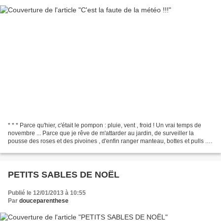
* * * Parce qu'hier, c'était le pompon : pluie, vent , froid ! Un vrai temps de
novembre ... Parce que je rêve de m'attarder au jardin, de surveiller la
pousse des roses et des pivoines , d'enfin ranger manteau, bottes et pulls .
(boîte pour le thé en...
PETITS SABLES DE NOËL
Publié le 12/01/2013 à 10:55
Par
douceparenthese