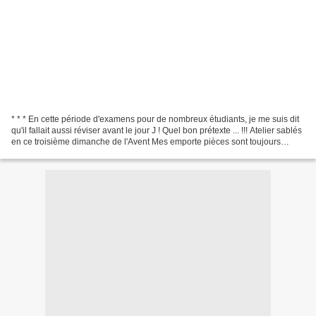
* * * En cette période d'examens pour de nombreux étudiants, je me suis dit
qu'il fallait aussi réviser avant le jour J ! Quel bon prétexte ... !!! Atelier sablés
en ce troisième dimanche de l'Avent Mes emporte pièces sont toujours
rangés dans cette "boîte...