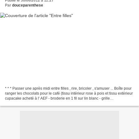
Publié le 30/06/2012 à 11:27
Par
douceparenthese
* * * Passer une après midi entre filles , rire, bricoler , s'amuser ... Boîte pour
ranger les chocolats pour le café (tissu intérieur rose à pois et tissu extérieur
cupacake acheté à l' AEF - broderie en 1 fil sur lin blanc - grille
Gourmandises issue...