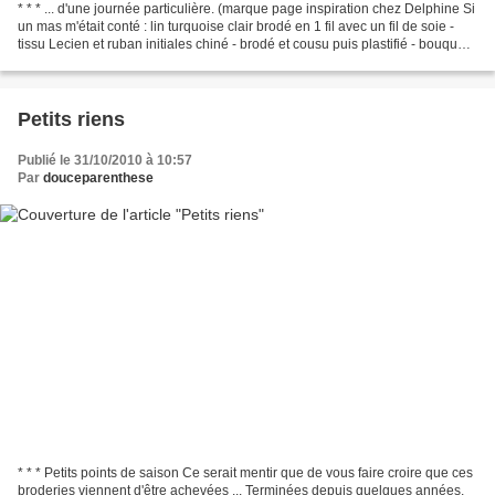
* * * ... d'une journée particulière. (marque page inspiration chez Delphine Si
un mas m'était conté : lin turquoise clair brodé en 1 fil avec un fil de soie -
tissu Lecien et ruban initiales chiné - brodé et cousu puis plastifié - bouquet
roses Pierre...
Petits riens
Publié le 31/10/2010 à 10:57
Par
douceparenthese
* * * Petits points de saison Ce serait mentir que de vous faire croire que ces
broderies viennent d'être achevées ... Terminées depuis quelques années,