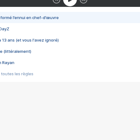
nsformé l’ennui en chef-d’œuvre
 DayZ
 a 13 ans (et vous l'avez ignoré)
e (littéralement)
im Rayan
 toutes les règles
s les jeux vidéo
us choquant de Rockstar ? - Le scandale BULLY
e plus moche de Steam
du RÊVE tourne au CAUCHEMAR
pendant 8 heures