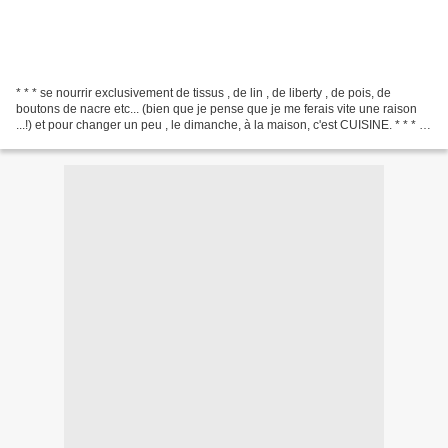
* * * se nourrir exclusivement de tissus , de lin , de liberty , de pois, de
boutons de nacre etc... (bien que je pense que je me ferais vite une raison
...!) et pour changer un peu , le dimanche, à la maison, c'est CUISINE. * * * Il
faut préparer quelques...