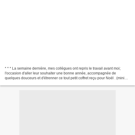
* * * La semaine dernière, mes collègues ont repris le travail avant moi;
l'occasion d'aller leur souhaiter une bonne année, accompagnée de
quelques douceurs et d'étrenner ce tout petit coffret reçu pour Noël . (mini
coffret livre et emporte pièces COOK'IN...