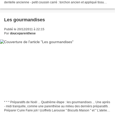
dentelle ancienne - petit coussin carré : torchon ancien et appliqué tissu
Cabbages and Roses -...
Les gourmandises
Publié le 20/12/2011 à 22:15
Par
douceparenthese
* * * Préparatifs de Noël ... Quatrième étape : les gourmandises ... Une après
- midi tranquille, comme une parenthèse au milieu des dernièrs préparatifs .
Préparer Cuire Faire joli ! (coffrets Larousse " Biscuits Maison " et " L'atelier
des Petit Beurre...