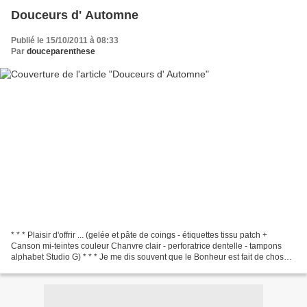
Douceurs d' Automne
Publié le 15/10/2011 à 08:33
Par
douceparenthese
* * * Plaisir d'offrir ... (gelée et pâte de coings - étiquettes tissu patch +
Canson mi-teintes couleur Chanvre clair - perforatrice dentelle - tampons
alphabet Studio G) * * * Je me dis souvent que le Bonheur est fait de choses
simples ... (inspiration...