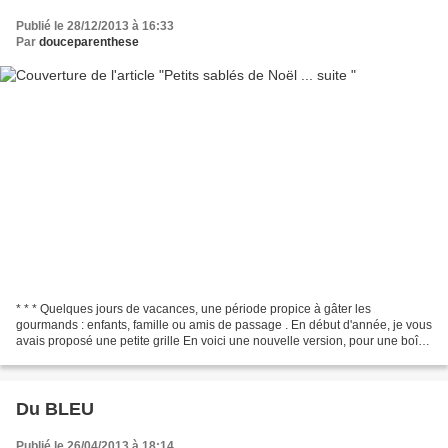
Publié le 28/12/2013 à 16:33
Par
douceparenthese
* * * Quelques jours de vacances, une période propice à gâter les
gourmands : enfants, famille ou amis de passage . En début d'année, je vous
avais proposé une petite grille En voici une nouvelle version, pour une boîte
home made, destinée à conserver...
Du BLEU
Publié le 26/04/2013 à 18:14