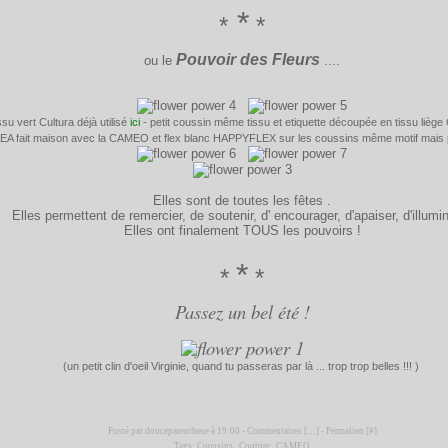
*
*
*
Pouvoir des Fleurs
ou le
....
su vert Cultura déjà utilisé
ici
- petit coussin même tissu et etiquette découpée en tissu liège 
KEA fait maison avec la CAMEO et flex blanc HAPPYFLEX sur les coussins même motif mais p
Elles sont de toutes les fêtes .
Elles permettent de remercier, de soutenir, d' encourager, d'apaiser, d'illumi
Elles ont finalement TOUS les pouvoirs !
*
*
*
Passez un bel été !
(un petit clin d'oeil Virginie, quand tu passeras par là ... trop trop belles !!! )
Posté par douceparenthese à 19:00 -
Commentaires [
…
]
- Permalien [
#
]
Tags:
Coussins
,
Couture
,
CAMEO