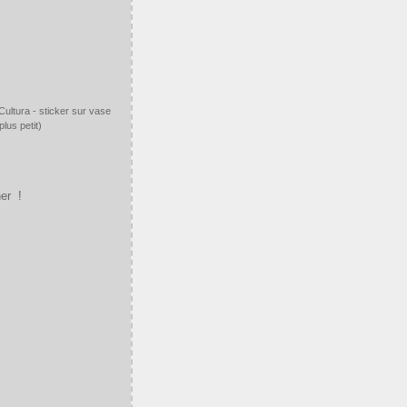
Cultura - sticker sur vase
lus petit)
ner !