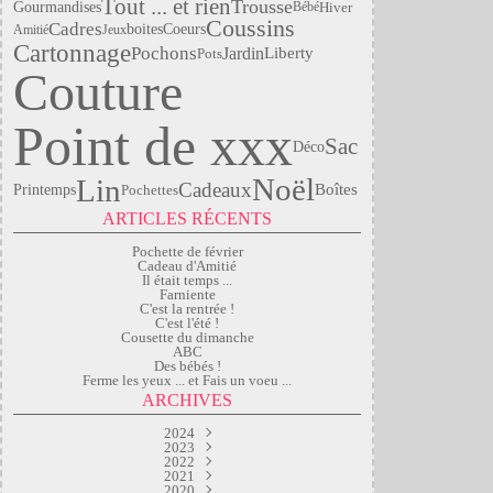
Tout ... et rien
Trousse
Gourmandises
Hiver
Bébé
Coussins
Cadres
boites
Coeurs
Amitié
Jeux
Cartonnage
Pochons
Jardin
Liberty
Pots
Couture
Point de xxx
Sac
Déco
Noël
Lin
Cadeaux
Boîtes
Printemps
Pochettes
ARTICLES RÉCENTS
Pochette de février
Cadeau d'Amitié
Il était temps ...
Farniente
C'est la rentrée !
C'est l'été !
Cousette du dimanche
ABC
Des bébés !
Ferme les yeux ... et Fais un voeu ...
ARCHIVES
2024
2023
Mars
(2)
Septembre
2022
Janvier
(1)
(2)
2021
Juillet
Avril
(1)
(2)
2020
Février
Juin
Mai
(1)
(1)
(1)