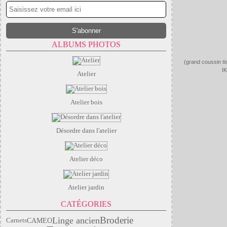
ALBUMS PHOTOS
(grand coussin tis
I
Atelier
Atelier bois
Désordre dans l'atelier
Atelier déco
Atelier jardin
CATÉGORIES
Linge ancien
Broderie
CAMEO
Carnets