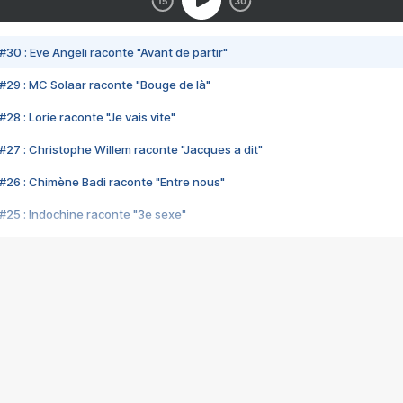
#30 : Eve Angeli raconte "Avant de partir"
#29 : MC Solaar raconte "Bouge de là"
28 : Lorie raconte "Je vais vite"
#27 : Christophe Willem raconte "Jacques a dit"
#26 : Chimène Badi raconte "Entre nous"
#25 : Indochine raconte "3e sexe"
#24 : Zaho raconte "C'est chelou"
#23 : Patrick Bruel raconte "Au café des délices"
#22 : Kyo raconte "Le chemin"
#21 : Nolwenn Leroy raconte "Cassé"
#20 : Patrick Hernandez raconte "Born to be alive"