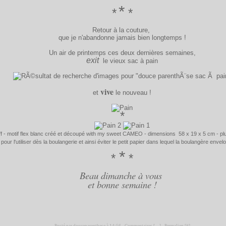
*
*
*
Retour à la couture,
que je n'abandonne jamais bien longtemps !
Un air de printemps ces deux dernières semaines,
exit
le vieux sac à pain
v
ive
et
le nouveau !
*
ff - motif flex blanc créé et découpé with my sweet CAMEO - dimensions 58 x 19 x 5 cm - pl
pour l'utiliser dès la boulangerie et ainsi éviter le petit papier dans lequel la boulangère envel
*
*
*
Beau dimanche à vous
et bonne semaine !