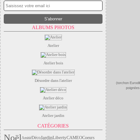
ALBUMS PHOTOS
Atelier
Atelier bois
Désordre dans l'atelier
(torchon Eurodi
poignées 
Atelier déco
Atelier jardin
CATÉGORIES
Noël
Jardin
Liberty
Déco
CAMEO
Coeurs
Amitié