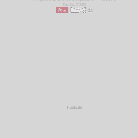
Posté par douceparenthese à 14:56 -
Commentaires [
…
]
- Permalien [
#
]
Tags:
Sac
,
CAMEO
Publicité