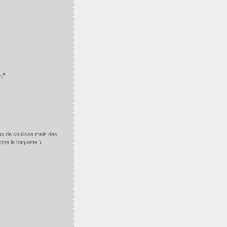
us de coulisse mais des
oppe la baguette )