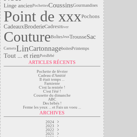
Coussins
Linge ancien
Pochettes
Gourmandises
Point de xxx
Pochons
Cadeaux
Broderie
Cadres
Hiver
Couture
Sac
Trousse
Boîtes
Jeux
Lin
Cartonnage
boites
Printemps
Carnets
Tout ... et rien
Pots
Bébé
ARTICLES RÉCENTS
Pochette de février
Cadeau d'Amitié
Il était temps ...
Farniente
C'est la rentrée !
C'est l'été !
Cousette du dimanche
ABC
Des bébés !
Ferme les yeux ... et Fais un voeu ...
ARCHIVES
2024
2023
Mars
(2)
Septembre
2022
Janvier
(1)
(2)
2021
Juillet
Avril
(1)
(2)