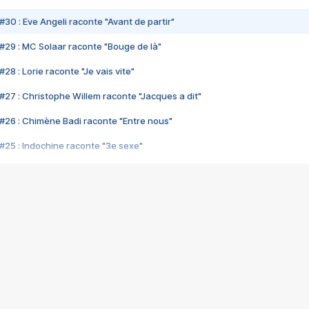
#30 : Eve Angeli raconte "Avant de partir"
#29 : MC Solaar raconte "Bouge de là"
28 : Lorie raconte "Je vais vite"
#27 : Christophe Willem raconte "Jacques a dit"
#26 : Chimène Badi raconte "Entre nous"
#25 : Indochine raconte "3e sexe"
#24 : Zaho raconte "C'est chelou"
#23 : Patrick Bruel raconte "Au café des délices"
#22 : Kyo raconte "Le chemin"
#21 : Nolwenn Leroy raconte "Cassé"
#20 : Patrick Hernandez raconte "Born to be alive"
#19 : Lorie raconte "Près de moi"